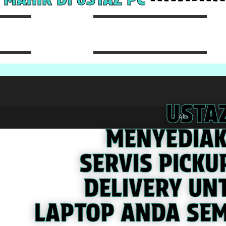
USTA
UTAMA
MENYEDIA
SERVIS PICKU
DELIVERY UN
LAPTOP ANDA SE