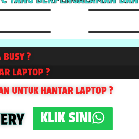
 BUSY ?
AR LAPTOP ?
AN UNTUK HANTAR LAPTOP ?
KLIK SINI
VERY