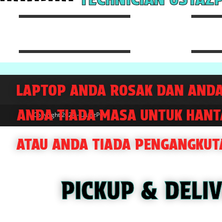
LAPTOP ANDA ROSAK DAN ANDA
ANDA TIADA MASA UNTUK HANT
Copyright 2024 - UstazPC
ATAU ANDA TIADA PENGANGKUT
PICKUP & DELI